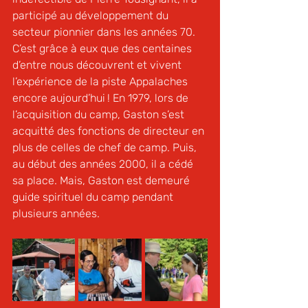
participé au développement du 
secteur pionnier dans les années 70. 
C’est grâce à eux que des centaines 
d’entre nous découvrent et vivent 
l’expérience de la piste Appalaches 
encore aujourd’hui ! En 1979, lors de 
l’acquisition du camp, Gaston s’est 
acquitté des fonctions de directeur en 
plus de celles de chef de camp. Puis, 
au début des années 2000, il a cédé 
sa place. Mais, Gaston est demeuré 
guide spirituel du camp pendant 
plusieurs années.