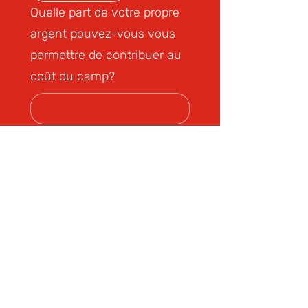
Quelle part de votre propre
argent pouvez-vous vous
permettre de contribuer au
coût du camp?
Quel montant d'aide
financière demandez-vous
à la Fondation du Camp
Tekakwitha?
Veuillez nous indiquer de
quel autre soutien votre
enfant pourrait avoir besoin