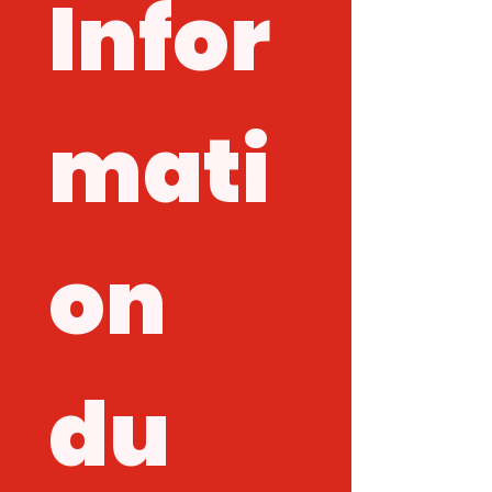
Infor
mati
on 
du 