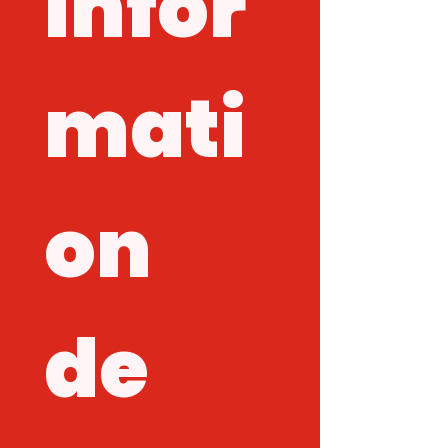
Infor
mati
on 
de 