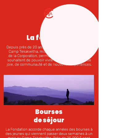
La fondation
Depuis près de 20 ans, le Fonds de la Fondation du
Camp Tekakwitha, mis en place par les membres
de la Corporation, permet à tous les jeunes qui le
souhaitent de pouvoir vivre un séjour empreint de
joie, de communauté et de nouvelles expériences.
Bourses
de séjour
La Fondation accorde chaque années des bourses à
des jeunes qui viennent passer deux semaines à un