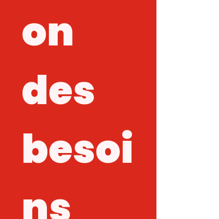
on 
des 
besoi
ns