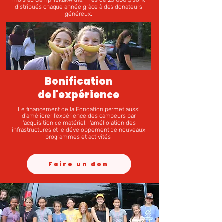
mois au Camp Tekakwitha. Près de 25 000 $ sont
distribués chaque année grâce à des donateurs
généreux.
Bonification
de l'expérience
Le financement de la Fondation permet aussi
d'améliorer l'expérience des campeurs par
l'acquisition de matériel, l'amélioration des
infrastructures et le développement de nouveaux
programmes et activités.
Faire un don