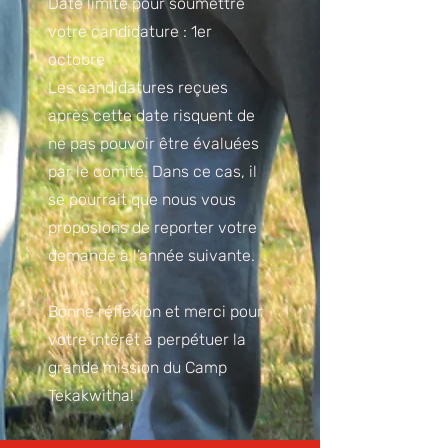
Date limite pour soumettre
votre candidature : 1er
octobre
Les candidatures reçues
après cette date risquent de
ne pas pouvoir être évaluées
par le comité. Dans ce cas, il
se pourrait que nous vous
proposions de reporter votre
demande à l’année suivante.
Bonne réflexion et merci pour
votre intérêt à perpétuer la
grande mission du Camp
Tekakwitha!