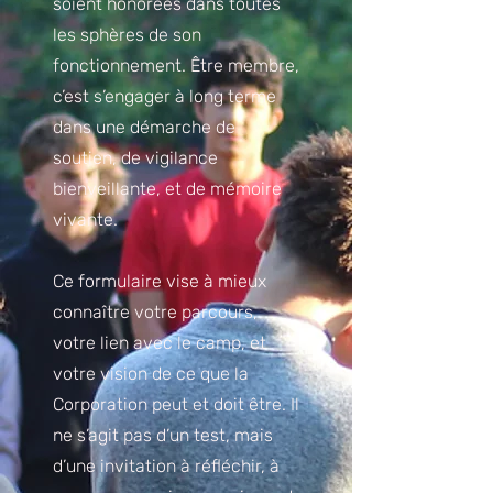
soient honorées dans toutes
les sphères de son
fonctionnement. Être membre,
c’est s’engager à long terme
dans une démarche de
soutien, de vigilance
bienveillante, et de mémoire
vivante.
Ce formulaire vise à mieux
connaître votre parcours,
votre lien avec le camp, et
votre vision de ce que la
Corporation peut et doit être. Il
ne s’agit pas d’un test, mais
d’une invitation à réfléchir, à