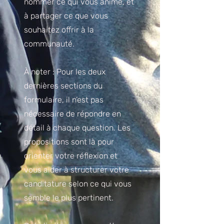
nommer ce qui vous anime, et
à partager ce que vous
souhaitez offrir à la
communauté.
À noter : Pour les deux
dernières sections du
formulaire, il n’est pas
nécessaire de répondre en
détail à chaque question. Les
propositions sont là pour
orienter votre réflexion et
vous aider à structurer votre
canditature selon ce qui vous
semble le plus pertinent.