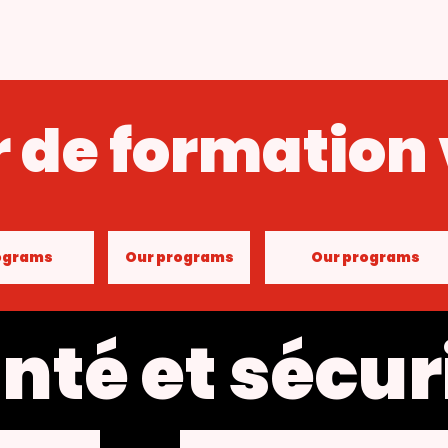
 de formation 
ograms
Our programs
Our programs
nté et sécur