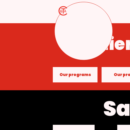
Cahier
Our programs
Our pr
Sa