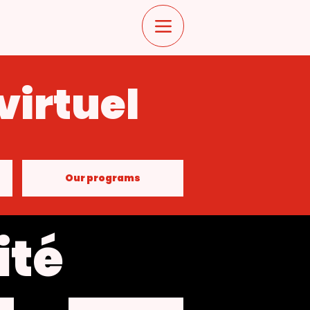
virtuel
Our programs
ité